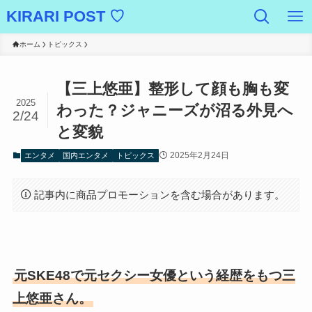
KIRARI POST ♡
ホーム
トピックス
【三上悠亜】整形して顔も胸も変
2025
わった？ジャニーズが沼る外見へ
2/24
と変貌
2025年2月24日
エンタメ
国内エンタメ
トピックス
記事内に商品プロモーションを含む場合があります。
元SKE48で元セクシー女優という経歴をもつ三
上悠亜さん。