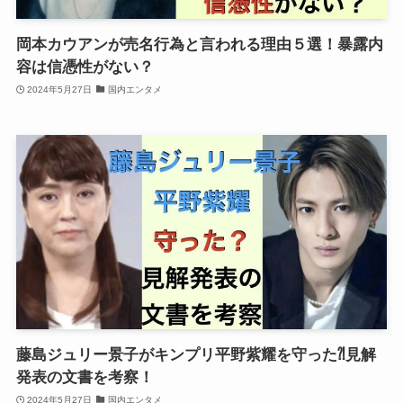
岡本カウアンが売名行為と言われる理由５選！暴露内
容は信憑性がない？
2024年5月27日
国内エンタメ
藤島ジュリー景子がキンプリ平野紫耀を守った⁈見解
発表の文書を考察！
2024年5月27日
国内エンタメ