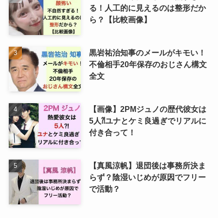
る！人工的に見えるのは整形だか
ら？【比較画像】
黒岩祐治知事のメールがキモい！
不倫相手20年保存のおじさん構文
全文
【画像】2PMジュノの歴代彼女は
5人⁈ユナとケミ良過ぎでリアルに
付き合って！
【真風涼帆】退団後は事務所決ま
らず？陰湿いじめが原因でフリー
で活動？