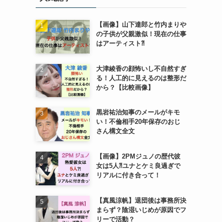
【画像】山下達郎と竹内まりや
の子供が父親激似！現在の仕事
はアーティスト⁈
大津綾香の顔怖いし不自然すぎ
る！人工的に見えるのは整形だ
から？【比較画像】
黒岩祐治知事のメールがキモ
い！不倫相手20年保存のおじ
さん構文全文
【画像】2PMジュノの歴代彼
女は5人⁈ユナとケミ良過ぎで
リアルに付き合って！
【真風涼帆】退団後は事務所決
まらず？陰湿いじめが原因でフ
リーで活動？