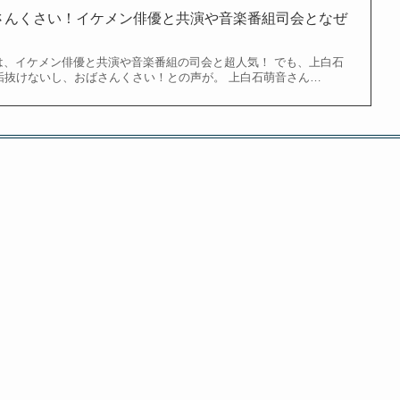
さんくさい！イケメン俳優と共演や音楽番組司会となぜ
は、イケメン俳優と共演や音楽番組の司会と超人気！ でも、上白石
垢抜けないし、おばさんくさい！との声が。 上白石萌音さん…