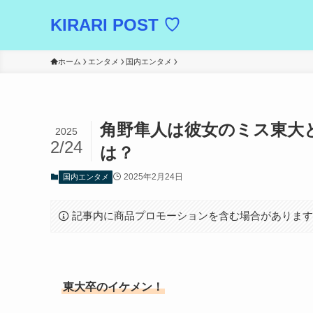
KIRARI POST ♡
ホーム
エンタメ
国内エンタメ
角野隼人は彼女のミス東大
2025
2/24
は？
2025年2月24日
国内エンタメ
記事内に商品プロモーションを含む場合がありま
東大卒のイケメン！