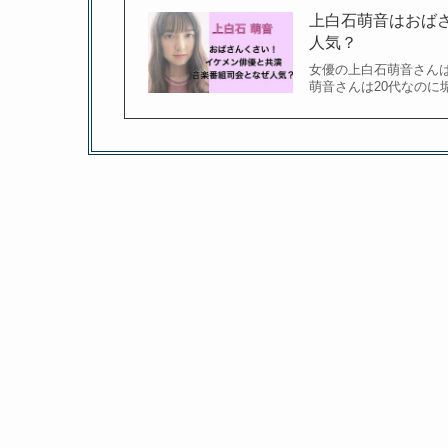
上白石萌音はおば
人気？
女優の上白石萌音さん
萌音さんは20代なのに