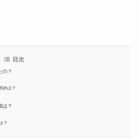
目次
たの？
初めは？
相は？
は？